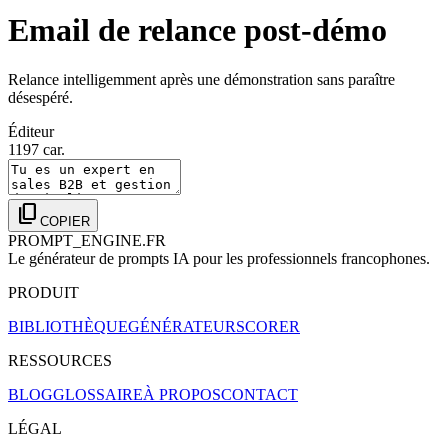
Email de relance post-démo
Relance intelligemment après une démonstration sans paraître
désespéré.
Éditeur
1197
car.
content_copy
COPIER
PROMPT_ENGINE.FR
Le générateur de prompts IA pour les professionnels francophones.
PRODUIT
BIBLIOTHÈQUE
GÉNÉRATEUR
SCORER
RESSOURCES
BLOG
GLOSSAIRE
À PROPOS
CONTACT
LÉGAL