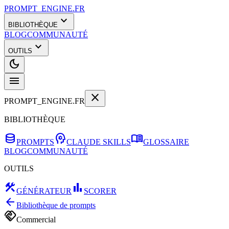
PROMPT_ENGINE.FR
expand_more
BIBLIOTHÈQUE
BLOG
COMMUNAUTÉ
expand_more
OUTILS
dark_mode
menu
close
PROMPT_ENGINE.FR
BIBLIOTHÈQUE
database
psychology
menu_book
PROMPTS
CLAUDE SKILLS
GLOSSAIRE
BLOG
COMMUNAUTÉ
OUTILS
construction
bar_chart
GÉNÉRATEUR
SCORER
arrow_back
Bibliothèque de prompts
handshake
Commercial