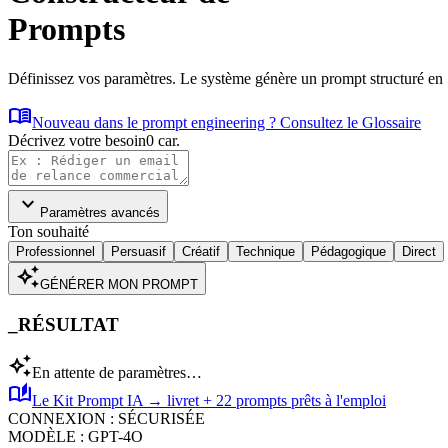
Prompts
Définissez vos paramètres. Le système génère un prompt structuré en 5 
menu_book
Nouveau dans le prompt engineering ? Consultez le Glossaire
Décrivez votre besoin
0
car.
expand_more
Paramètres avancés
Ton souhaité
Professionnel
Persuasif
Créatif
Technique
Pédagogique
Direct
auto_awesome
GÉNÉRER MON PROMPT
_RÉSULTAT
auto_awesome
En attente de paramètres…
auto_stories
Le Kit Prompt IA → livret + 22 prompts prêts à l'emploi
CONNEXION : SÉCURISÉE
MODÈLE : GPT-4O