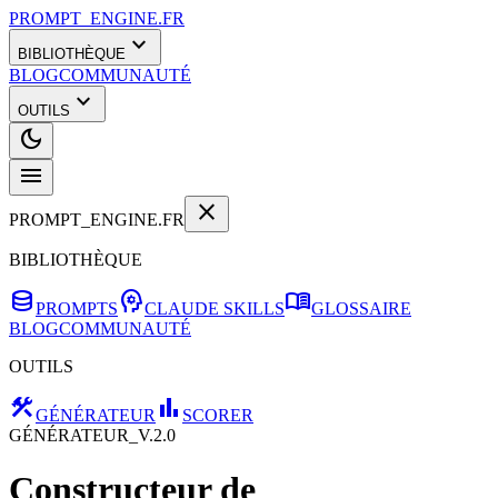
PROMPT_ENGINE.FR
expand_more
BIBLIOTHÈQUE
BLOG
COMMUNAUTÉ
expand_more
OUTILS
dark_mode
menu
close
PROMPT_ENGINE.FR
BIBLIOTHÈQUE
database
psychology
menu_book
PROMPTS
CLAUDE SKILLS
GLOSSAIRE
BLOG
COMMUNAUTÉ
OUTILS
construction
bar_chart
GÉNÉRATEUR
SCORER
GÉNÉRATEUR_V.2.0
Constructeur de