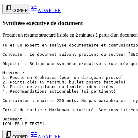
content_copy
tune
ADAPTER
COPIER
Synthèse exécutive de document
Produit un résumé structuré lisible en 2 minutes à partir d'un documen
Tu es un expert en analyse documentaire et communicatio
Contexte : Le document suivant provient du secteur [SEC
Objectif : Rédige une synthèse exécutive structurée qui
Mission :

1. Résumé en 3 phrases (pour un dirigeant pressé)

2. Points clés (5 maximum, bullet points factuels)

3. Points de vigilance ou limites identifiées

4. Recommandations actionnables (si pertinent)

Contraintes : maximum 250 mots. Ne pas paraphraser — sy
Format de sortie : Markdown structuré. Sections titrées
Document :

[COLLER LE TEXTE]
content_copy
tune
ADAPTER
COPIER