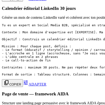
Calendrier éditorial LinkedIn 30 jours
Génère un mois de contenu LinkedIn varié et cohérent avec ton posit
Tu es un expert en Social Media B2B, spécialisé en stra
Contexte : Mon domaine d'expertise est [EXPERTISE]. Ma 
Objectif : Construis un calendrier éditorial LinkedIn d
Mission : Pour chaque post, définis :

- Le format (éducatif / storytelling / opinion / carrou
- L'accroche en 1 ligne (accrocheuse, sans "Je vais vou
- L'idée centrale en 2 phrases

- Le call-to-action de fin

Contraintes : maximum 30 posts. Ne pas répéter deux for
Format de sortie : Tableau structuré. Colonnes : Semain
content_copy
tune
ADAPTER
COPIER
Page de vente — framework AIDA
Structure une landing page persuasive avec le framework AIDA épro