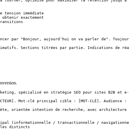
à tourner, optimisé pour maximiser la rétention jusqu'à 
e tension immédiate

 obtenir exactement

ransitions

ncer par "Bonjour, aujourd'hui on va parler de". Toujour
imatifs. Sections titrées par partie. Indications de réa
onversion.
keting, spécialisé en stratégie SEO pour sites B2B et e-
CTEUR]. Mot-clé principal cible : [MOT-CLÉ]. Audience : 
ète, orientée intention de recherche, avec architecture 
ipal (informationnelle / transactionnelle / navigationne
les distincts
