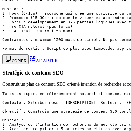
Objectif : Rédige un script complet, structuré et prêt 
Mission :

1. Hook (0-15s) : accroche qui crée une curiosité ou un
2. Promesse (15-30s) : ce que le viewer va apprendre ou
3. Corps : développement en 3-5 parties logiques avec t
4. Pré-CTA naturel (pas forcé)

5. CTA final + Outro (15s max)

Contraintes : maximum 1500 mots de script. Ne pas comme
Format de sortie : Script complet avec timecodes approx
content_copy
tune
ADAPTER
COPIER
Stratégie de contenu SEO
Construit un plan de contenu SEO orienté intention de recherche et c
Tu es un expert en référencement naturel et content mar
Contexte : Site/business : [DESCRIPTION]. Secteur : [SE
Objectif : Construis une stratégie de contenu SEO compl
Mission :

1. Analyse de l'intention de recherche du mot-clé princ
2. Architecture pilier + 5 articles satellites avec ang