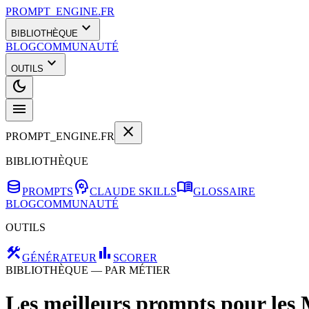
PROMPT_ENGINE.FR
expand_more
BIBLIOTHÈQUE
BLOG
COMMUNAUTÉ
expand_more
OUTILS
dark_mode
menu
close
PROMPT_ENGINE.FR
BIBLIOTHÈQUE
database
psychology
menu_book
PROMPTS
CLAUDE SKILLS
GLOSSAIRE
BLOG
COMMUNAUTÉ
OUTILS
construction
bar_chart
GÉNÉRATEUR
SCORER
BIBLIOTHÈQUE — PAR MÉTIER
Les meilleurs prompts pour les