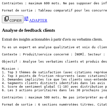
Contraintes : maximum 600 mots. Ne pas supposer des inf
Format de sortie : Tableau comparatif pour les concurre
content_copy
tune
ADAPTER
COPIER
Analyse de feedback clients
Extrait des insights actionnables à partir d'avis ou verbatims clients.
Tu es un expert en analyse qualitative et voix du clien
Contexte : Produit/service concerné : [NOM]. Secteur : 
Objectif : Analyse les verbatims clients et produis des
Mission :

1. Top 3 thèmes de satisfaction (avec citations représe
2. Top 3 points de friction récurrents (avec citations)

3. Demandes implicites (ce que les clients sous-entende
4. Segments clients distincts identifiés dans les avis

5. Score de sentiment global (1-10) avec distribution p
6. Les 3 actions prioritaires dans les 30 prochains jou
Contraintes : maximum 500 mots. Ne pas interpréter au-d
Format de sortie : 6 sections numérotées titrées. Citat