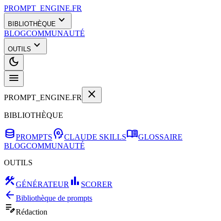
PROMPT_ENGINE.FR
expand_more
BIBLIOTHÈQUE
BLOG
COMMUNAUTÉ
expand_more
OUTILS
dark_mode
menu
close
PROMPT_ENGINE.FR
BIBLIOTHÈQUE
database
psychology
menu_book
PROMPTS
CLAUDE SKILLS
GLOSSAIRE
BLOG
COMMUNAUTÉ
OUTILS
construction
bar_chart
GÉNÉRATEUR
SCORER
arrow_back
Bibliothèque de prompts
edit_note
Rédaction