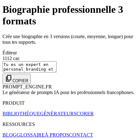
Biographie professionnelle 3
formats
Crée une biographie en 3 versions (courte, moyenne, longue) pour
tous tes supports.
Éditeur
1112
car.
content_copy
COPIER
PROMPT_ENGINE.FR
Le générateur de prompts IA pour les professionnels francophones.
PRODUIT
BIBLIOTHÈQUE
GÉNÉRATEUR
SCORER
RESSOURCES
BLOG
GLOSSAIRE
À PROPOS
CONTACT