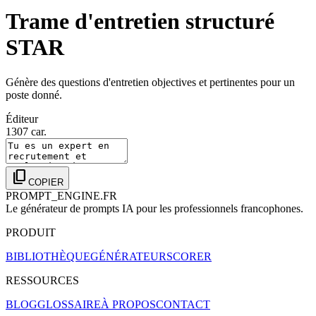
Trame d'entretien structuré
STAR
Génère des questions d'entretien objectives et pertinentes pour un
poste donné.
Éditeur
1307
car.
content_copy
COPIER
PROMPT_ENGINE.FR
Le générateur de prompts IA pour les professionnels francophones.
PRODUIT
BIBLIOTHÈQUE
GÉNÉRATEUR
SCORER
RESSOURCES
BLOG
GLOSSAIRE
À PROPOS
CONTACT