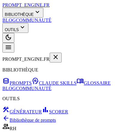
PROMPT_ENGINE.FR
expand_more
BIBLIOTHÈQUE
BLOG
COMMUNAUTÉ
expand_more
OUTILS
dark_mode
menu
close
PROMPT_ENGINE.FR
BIBLIOTHÈQUE
database
psychology
menu_book
PROMPTS
CLAUDE SKILLS
GLOSSAIRE
BLOG
COMMUNAUTÉ
OUTILS
construction
bar_chart
GÉNÉRATEUR
SCORER
arrow_back
Bibliothèque de prompts
group
RH