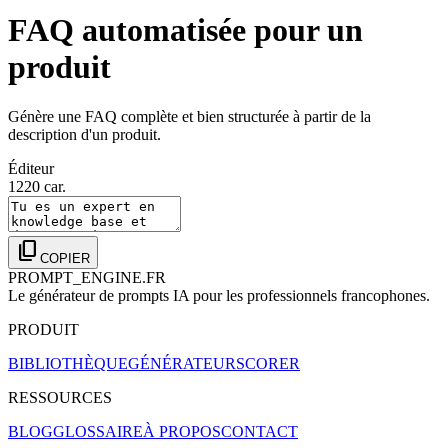
FAQ automatisée pour un
produit
Génère une FAQ complète et bien structurée à partir de la
description d'un produit.
Éditeur
1220
car.
content_copy
COPIER
PROMPT_ENGINE.FR
Le générateur de prompts IA pour les professionnels francophones.
PRODUIT
BIBLIOTHÈQUE
GÉNÉRATEUR
SCORER
RESSOURCES
BLOG
GLOSSAIRE
À PROPOS
CONTACT