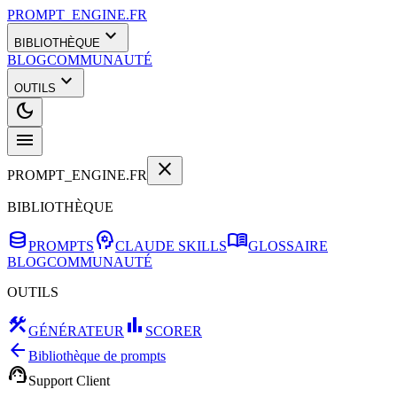
PROMPT_ENGINE.FR
expand_more
BIBLIOTHÈQUE
BLOG
COMMUNAUTÉ
expand_more
OUTILS
dark_mode
menu
close
PROMPT_ENGINE.FR
BIBLIOTHÈQUE
database
psychology
menu_book
PROMPTS
CLAUDE SKILLS
GLOSSAIRE
BLOG
COMMUNAUTÉ
OUTILS
construction
bar_chart
GÉNÉRATEUR
SCORER
arrow_back
Bibliothèque de prompts
support_agent
Support Client